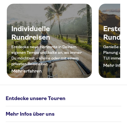
Individuelle
Erstell
Rundreisen
Rundre
Entdecke neue Horizonte in Deinem
Genieße maxim
eigenen Tempo und halte an, wo immer
Planung und 
Du möchtest – alleine oder mit einem
TUI immer für
privaten Reiseleiter.
Mehr Info
Mehr erfahren
Entdecke unsere Touren
Individuelle Rundreisen
Mehr Infos über uns
Erstelle Deine eigene Tour
Cookie-Richtlinie