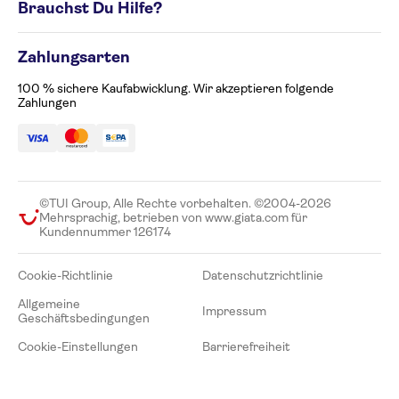
Brauchst Du Hilfe?
Datenschutzrichtlinie
Allgemeine Geschäftsbedingungen
Kontaktieren Sie uns +49 511 444 73 900 Montag-
Impressum
Zahlungsarten
Samstag von 10:00-18:00
Cookie-Einstellungen
tours.germany@tui.com
100 % sichere Kaufabwicklung. Wir akzeptieren folgende
Barrierefreiheit
Beschwerdeformular
Zahlungen
Reise mit KI planen
©TUI Group, Alle Rechte vorbehalten. ©2004-2026
Mehrsprachig, betrieben von www.giata.com für
Kundennummer 126174
Cookie-Richtlinie
Datenschutzrichtlinie
Allgemeine
Impressum
Geschäftsbedingungen
Cookie-Einstellungen
Barrierefreiheit